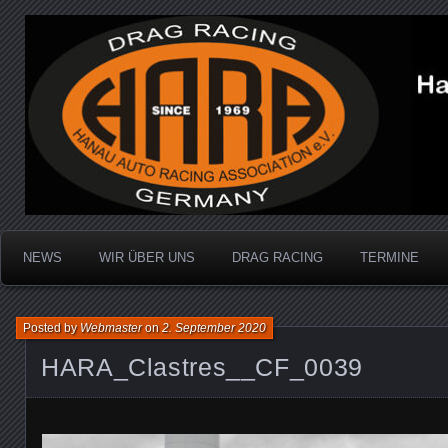
Dragracing auf der 1/4 Meile
Hanau Auto Racing Ass
NEWS
WIR ÜBER UNS
DRAG RACING
TERMINE
Posted by
Webmaster
on
2. September 2020
HARA_Clastres__CF_0039