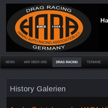
Dragracing auf der 1/4 Meile
Hanau Auto Racing Ass
NEWS
WIR ÜBER UNS
DRAG RACING
TERMINE
History Galerien