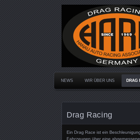
Dragracing auf der 1/4 Meile
Hanau Auto R
NEWS
WIR ÜBER UNS
DRAG 
Drag Racing
Ein Drag Race ist ein Beschleunigu
Fahrzeugen über eine abgemessene Di