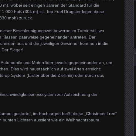
0 m), wobei seit einigen Jahren der Standard für die
“ 1.000 Fuß (304 m) ist. Top Fuel Dragster legen diese
(330 mph) zurück.
solcher Beschleunigungswettbewerbe im Turnierstil, wo
 Klassen paarweise gegeneinander antreten. Der
scheiden aus und die jeweiligen Gewinner kommen in die
: Der Sieger!
en Automobile und Motorräder jeweils gegeneinander an, um
ichen. Dies wird hauptsächlich auf zwei Arten erreicht:
up System (Erster über die Ziellinie) oder durch das
d Geschwindigkeitsmesssystem zur Aufzeichnung der
rtampel gestartet, im Fachjargon heißt diese „Christmas Tree“
n bunten Lichtern aussieht wie ein Weihnachtsbaum.