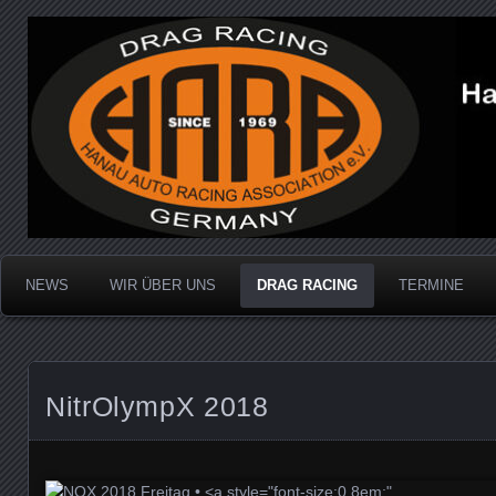
Dragracing auf der 1/4 Meile
Hanau Auto Racing Ass
NEWS
WIR ÜBER UNS
DRAG RACING
TERMINE
NitrOlympX 2018