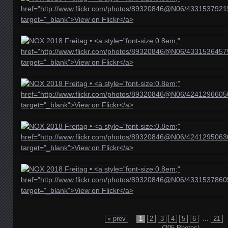
« prev
1
2
3
4
5
6
...
21