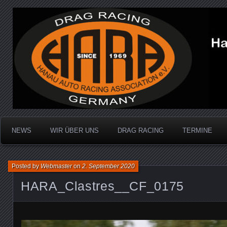
Dragracing auf der 1/4 Meile
Hanau Auto Racing Ass
NEWS
WIR ÜBER UNS
DRAG RACING
TERMINE
Posted by
Webmaster
on
2. September 2020
HARA_Clastres__CF_0175