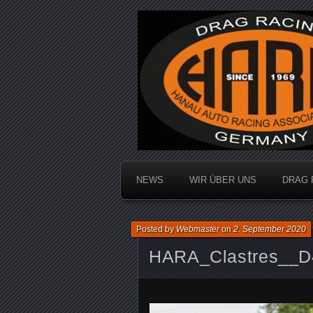
Dragracing auf der 1/4 Meile
Hanau Auto R
NEWS
WIR ÜBER UNS
DRAG 
Posted by
Webmaster
on
2. September 2020
HARA_Clastres__D