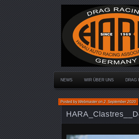
Dragracing auf der 1/4 Meile
Hanau Auto R
NEWS
WIR ÜBER UNS
DRAG 
Posted by
Webmaster
on
2. September 2020
HARA_Clastres__D