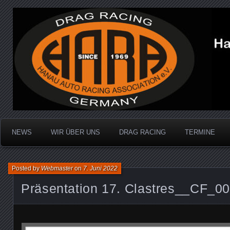
Dragracing auf der 1/4 Meile
Hanau Auto Racing Ass
NEWS
WIR ÜBER UNS
DRAG RACING
TERMINE
Posted by
Webmaster
on
7. Juni 2022
Präsentation 17. Clastres__CF_0