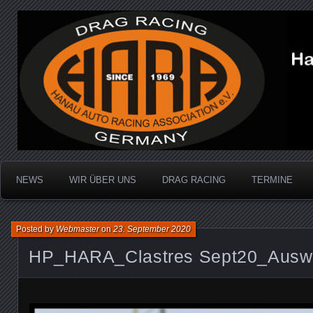
Dragracing auf der 1/4 Meile
Hanau Auto Racing Ass
NEWS
WIR ÜBER UNS
DRAG RACING
TERMINE
Posted by
Webmaster
on
23. September 2020
HP_HARA_Clastres Sept20_Auswa