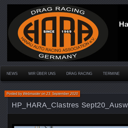
Dragracing auf der 1/4 Meile
Hanau Auto Racing Ass
NEWS
WIR ÜBER UNS
DRAG RACING
TERMINE
Posted by
Webmaster
on
23. September 2020
HP_HARA_Clastres Sept20_Auswa