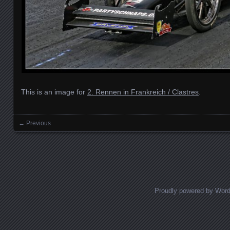
This is an image for
2. Rennen in Frankreich / Clastres
.
← Previous
Images navigation
Proudly powered by Wor