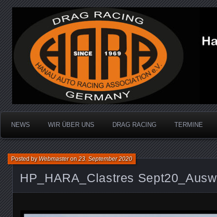
Dragracing auf der 1/4 Meile
Hanau Auto Racing Ass
NEWS
WIR ÜBER UNS
DRAG RACING
TERMINE
Posted by
Webmaster
on
23. September 2020
HP_HARA_Clastres Sept20_Auswa