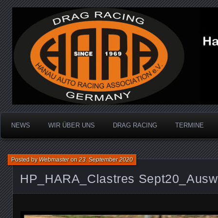
Dragracing auf der 1/4 Meile
Hanau Auto Racing Ass
NEWS
WIR ÜBER UNS
DRAG RACING
TERMINE
Posted by
Webmaster
on
23. September 2020
HP_HARA_Clastres Sept20_Auswa