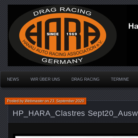
Dragracing auf der 1/4 Meile
Hanau Auto Racing Ass
NEWS
WIR ÜBER UNS
DRAG RACING
TERMINE
Posted by
Webmaster
on
23. September 2020
HP_HARA_Clastres Sept20_Auswa