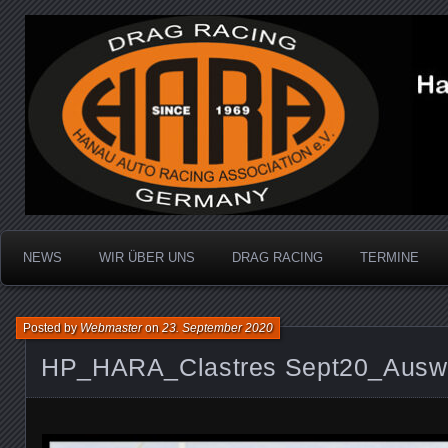
Dragracing auf der 1/4 Meile
Hanau Auto Racing Ass
NEWS
WIR ÜBER UNS
DRAG RACING
TERMINE
Posted by
Webmaster
on
23. September 2020
HP_HARA_Clastres Sept20_Auswa