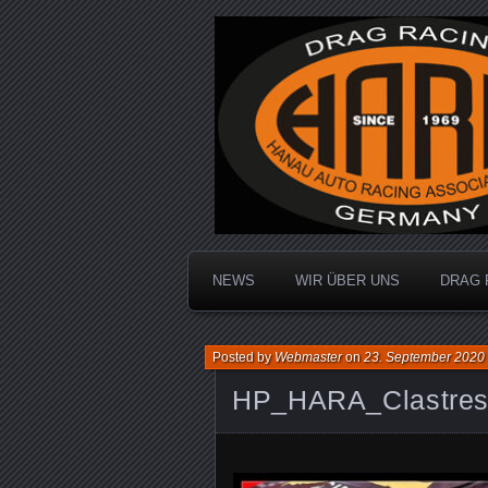
Dragracing auf der 1/4 Meile
Hanau Auto R
NEWS
WIR ÜBER UNS
DRAG 
Posted by
Webmaster
on
23. September 2020
HP_HARA_Clastres