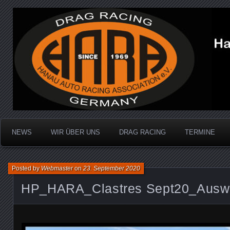
Dragracing auf der 1/4 Meile
Hanau Auto Racing Ass
NEWS
WIR ÜBER UNS
DRAG RACING
TERMINE
Posted by
Webmaster
on
23. September 2020
HP_HARA_Clastres Sept20_Auswa