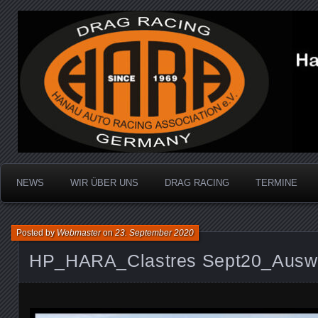
Dragracing auf der 1/4 Meile
Hanau Auto Racing Ass
NEWS
WIR ÜBER UNS
DRAG RACING
TERMINE
Posted by
Webmaster
on
23. September 2020
HP_HARA_Clastres Sept20_Auswa