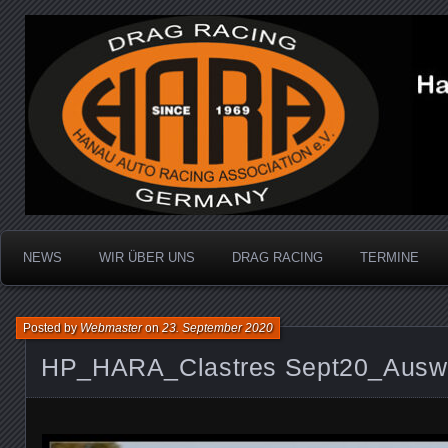
Dragracing auf der 1/4 Meile
Hanau Auto Racing Ass
NEWS
WIR ÜBER UNS
DRAG RACING
TERMINE
Posted by
Webmaster
on
23. September 2020
HP_HARA_Clastres Sept20_Auswa