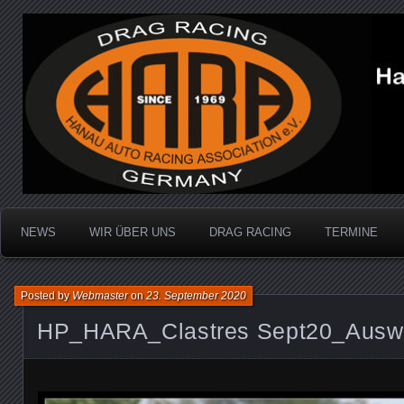
Dragracing auf der 1/4 Meile
Hanau Auto Racing Ass
NEWS
WIR ÜBER UNS
DRAG RACING
TERMINE
Posted by
Webmaster
on
23. September 2020
HP_HARA_Clastres Sept20_Auswa