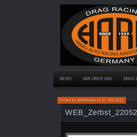
Dragracing auf der 1/4 Meile
Hanau Auto R
NEWS
WIR ÜBER UNS
DRAG 
Posted by
Webmaster
on
25. Mai 2022
WEB_Zerbst_2205