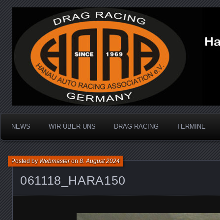
Dragracing auf der 1/4 Meile
Hanau Auto Racing Ass
NEWS
WIR ÜBER UNS
DRAG RACING
TERMINE
Posted by
Webmaster
on
8. August 2024
061118_HARA150