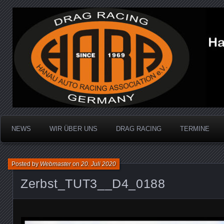
Dragracing auf der 1/4 Meile
Hanau Auto Racing Ass
NEWS
WIR ÜBER UNS
DRAG RACING
TERMINE
Posted by
Webmaster
on
20. Juli 2020
Zerbst_TUT3__D4_0188