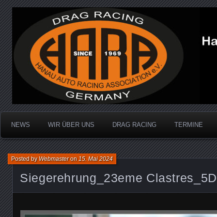
Dragracing auf der 1/4 Meile
Hanau Auto Racing Ass
NEWS
WIR ÜBER UNS
DRAG RACING
TERMINE
Posted by
Webmaster
on
15. Mai 2024
Siegerehrung_23eme Clastres_5