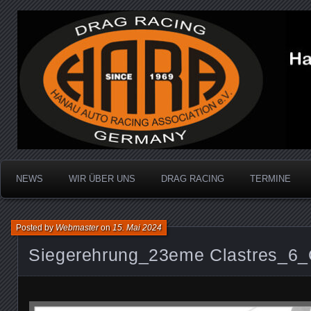
Dragracing auf der 1/4 Meile
Hanau Auto Racing Ass
NEWS
WIR ÜBER UNS
DRAG RACING
TERMINE
Posted by
Webmaster
on
15. Mai 2024
Siegerehrung_23eme Clastres_6