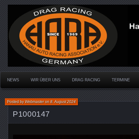
Dragracing auf der 1/4 Meile
Hanau Auto Racing Ass
NEWS
WIR ÜBER UNS
DRAG RACING
TERMINE
Posted by
Webmaster
on
8. August 2024
P1000147