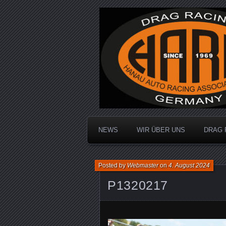
Dragracing auf der 1/4 Meile
Hanau Auto R
NEWS
WIR ÜBER UNS
DRAG 
Posted by
Webmaster
on
4. August 2024
P1320217