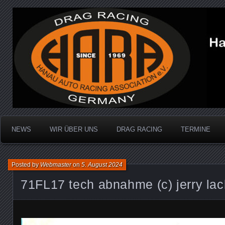
Dragracing auf der 1/4 Meile
Hanau Auto Racing Ass
NEWS
WIR ÜBER UNS
DRAG RACING
TERMINE
Posted by
Webmaster
on
5. August 2024
71FL17 tech abnahme (c) jerry la