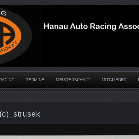
acing Association
RACING
TERMINE
MEISTERSCHAFT
MITGLIEDER
c)_strusek