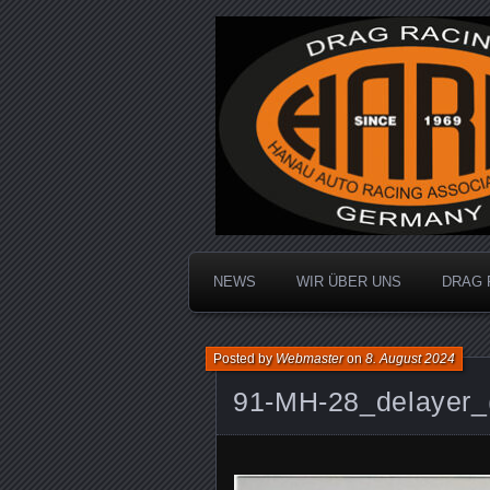
Dragracing auf der 1/4 Meile
Hanau Auto R
NEWS
WIR ÜBER UNS
DRAG 
Posted by
Webmaster
on
8. August 2024
91-MH-28_delayer_(