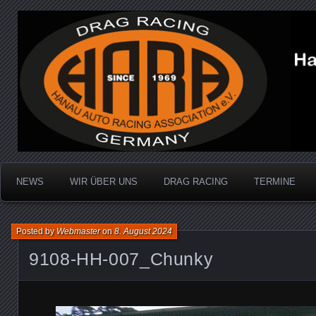
Dragracing auf der 1/4 Meile
Hanau Auto Racing Ass
NEWS
WIR ÜBER UNS
DRAG RACING
TERMINE
Posted by
Webmaster
on
8. August 2024
9108-HH-007_Chunky