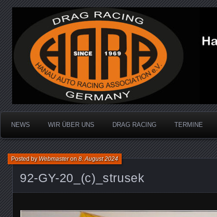
Dragracing auf der 1/4 Meile
Hanau Auto Racing Ass
NEWS
WIR ÜBER UNS
DRAG RACING
TERMINE
Posted by
Webmaster
on
8. August 2024
92-GY-20_(c)_strusek