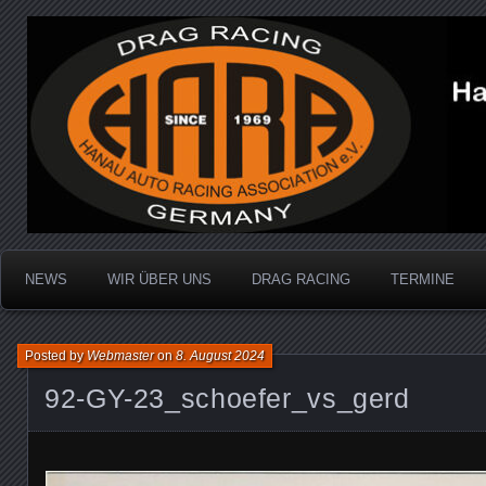
Dragracing auf der 1/4 Meile
Hanau Auto Racing Ass
NEWS
WIR ÜBER UNS
DRAG RACING
TERMINE
Posted by
Webmaster
on
8. August 2024
92-GY-23_schoefer_vs_gerd