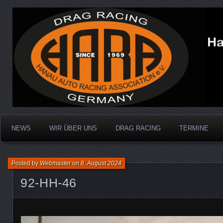
Dragracing auf der 1/4 Meile
Hanau Auto Racing Ass
NEWS
WIR ÜBER UNS
DRAG RACING
TERMINE
Posted by
Webmaster
on
8. August 2024
92-HH-46