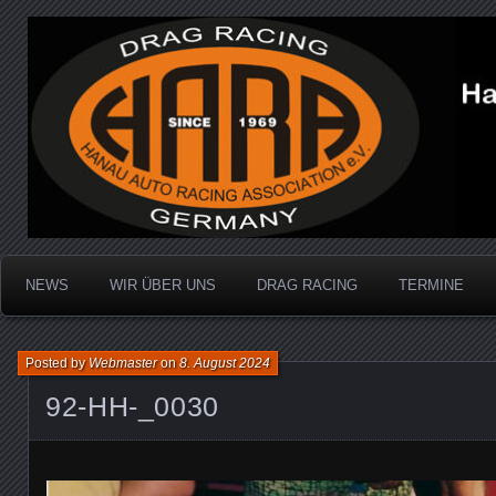
Dragracing auf der 1/4 Meile
Hanau Auto Racing Ass
NEWS
WIR ÜBER UNS
DRAG RACING
TERMINE
Posted by
Webmaster
on
8. August 2024
92-HH-_0030