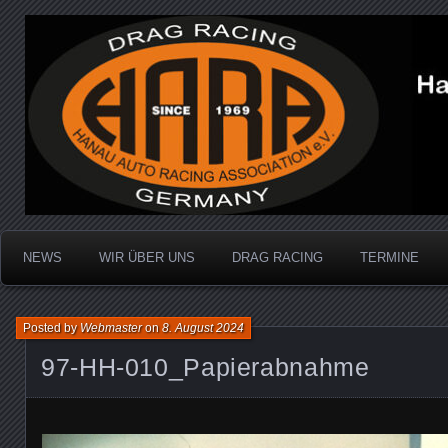
Dragracing auf der 1/4 Meile
Hanau Auto Racing Ass
NEWS
WIR ÜBER UNS
DRAG RACING
TERMINE
Posted by
Webmaster
on
8. August 2024
97-HH-010_Papierabnahme