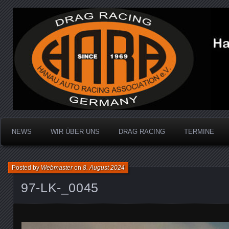
Dragracing auf der 1/4 Meile
Hanau Auto Racing Ass
NEWS
WIR ÜBER UNS
DRAG RACING
TERMINE
Posted by
Webmaster
on
8. August 2024
97-LK-_0045