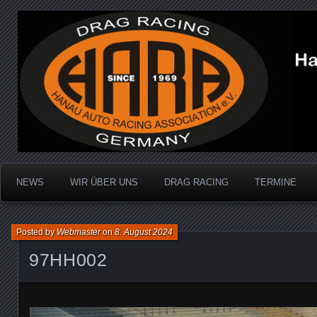
Dragracing auf der 1/4 Meile
Hanau Auto Racing Ass
NEWS
WIR ÜBER UNS
DRAG RACING
TERMINE
Posted by
Webmaster
on
8. August 2024
97HH002