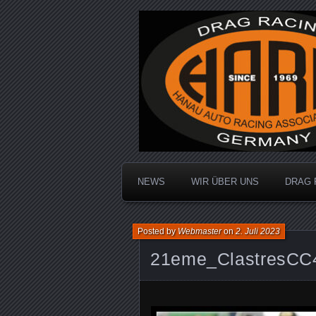
Dragracing auf der 1/4 Meile
Hanau Auto R
NEWS
WIR ÜBER UNS
DRAG 
Posted by
Webmaster
on
2. Juli 2023
21eme_ClastresCC