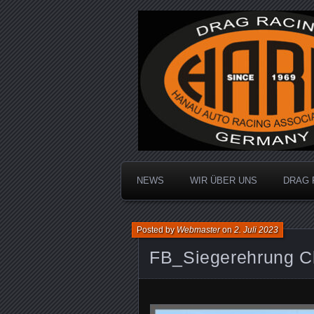
Dragracing auf der 1/4 Meile
Hanau Auto R
NEWS
WIR ÜBER UNS
DRAG 
Posted by
Webmaster
on
2. Juli 2023
FB_Siegerehrung C