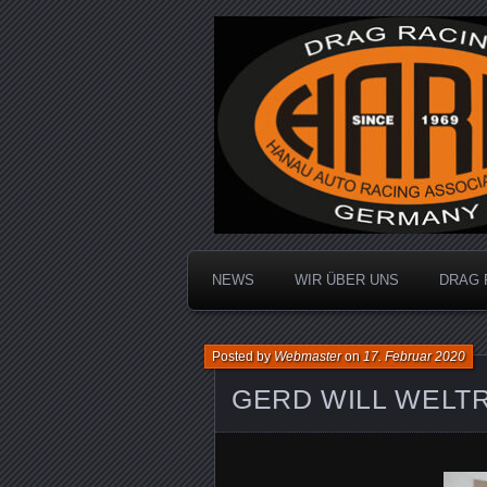
Dragracing auf der 1/4 Meile
Hanau Auto R
NEWS
WIR ÜBER UNS
DRAG 
Posted by
Webmaster
on
17. Februar 2020
GERD WILL WELT