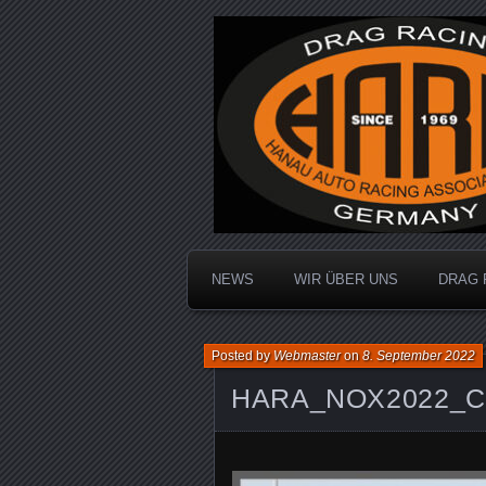
Dragracing auf der 1/4 Meile
Hanau Auto R
NEWS
WIR ÜBER UNS
DRAG 
Posted by
Webmaster
on
8. September 2022
HARA_NOX2022_C