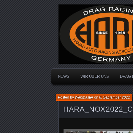
Dragracing auf der 1/4 Meile
Hanau Auto R
NEWS
WIR ÜBER UNS
DRAG 
Posted by
Webmaster
on
8. September 2022
HARA_NOX2022_C