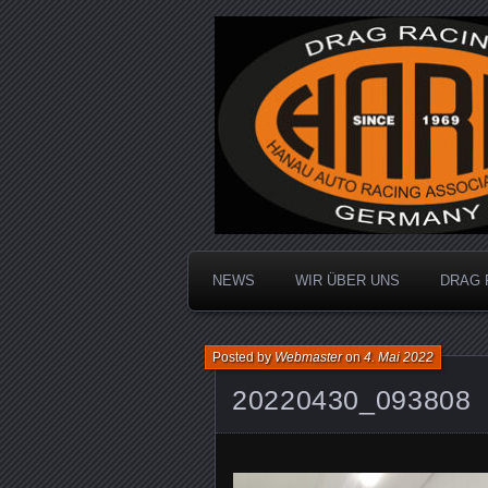
Dragracing auf der 1/4 Meile
Hanau Auto R
NEWS
WIR ÜBER UNS
DRAG 
Posted by
Webmaster
on
4. Mai 2022
20220430_093808