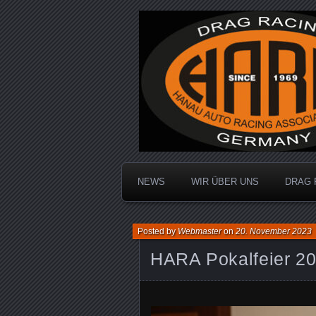
Dragracing auf der 1/4 Meile
Hanau Auto R
NEWS
WIR ÜBER UNS
DRAG 
Posted by
Webmaster
on
20. November 2023
HARA Pokalfeier 