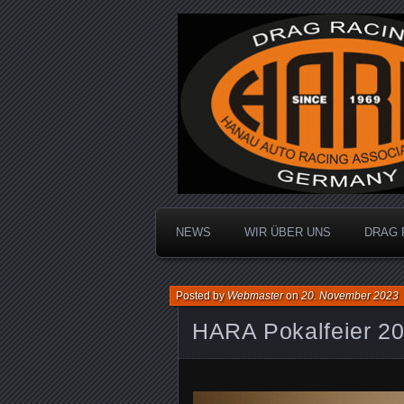
Dragracing auf der 1/4 Meile
Hanau Auto R
NEWS
WIR ÜBER UNS
DRAG 
Posted by
Webmaster
on
20. November 2023
HARA Pokalfeier 