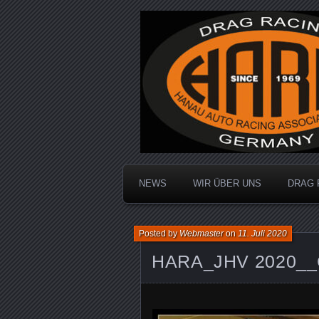
Dragracing auf der 1/4 Meile
Hanau Auto R
NEWS
WIR ÜBER UNS
DRAG 
Posted by
Webmaster
on
11. Juli 2020
HARA_JHV 2020__