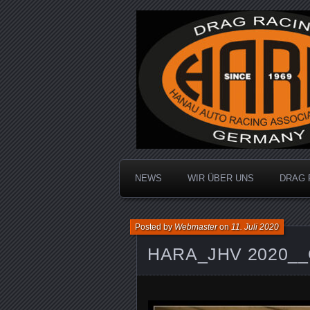
Dragracing auf der 1/4 Meile
Hanau Auto R
NEWS
WIR ÜBER UNS
DRAG 
Posted by
Webmaster
on
11. Juli 2020
HARA_JHV 2020__