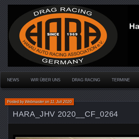
Dragracing auf der 1/4 Meile
Hanau Auto Racing Ass
NEWS
WIR ÜBER UNS
DRAG RACING
TERMINE
Posted by
Webmaster
on
11. Juli 2020
HARA_JHV 2020__CF_0264