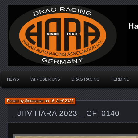
Dragracing auf der 1/4 Meile
Hanau Auto Racing Ass
NEWS
WIR ÜBER UNS
DRAG RACING
TERMINE
Posted by
Webmaster
on
16. April 2023
_JHV HARA 2023__CF_0140