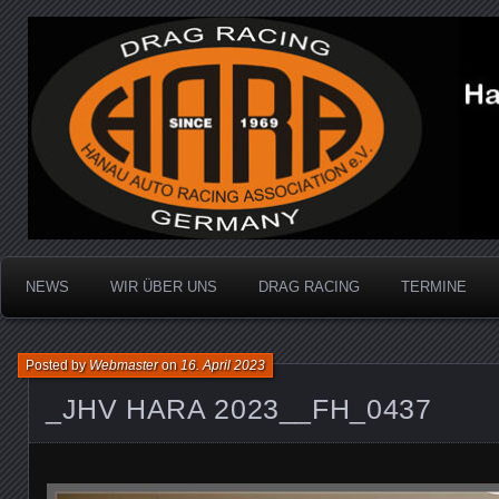
Dragracing auf der 1/4 Meile
Hanau Auto Racing Ass
NEWS
WIR ÜBER UNS
DRAG RACING
TERMINE
Posted by
Webmaster
on
16. April 2023
_JHV HARA 2023__FH_0437