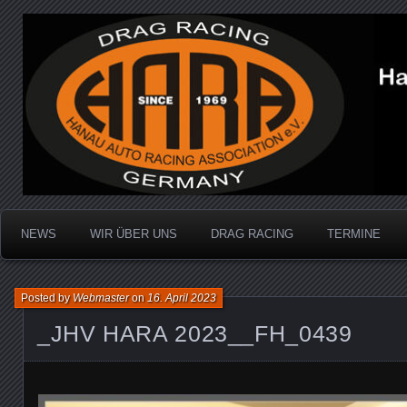
Dragracing auf der 1/4 Meile
Hanau Auto Racing Ass
NEWS
WIR ÜBER UNS
DRAG RACING
TERMINE
Posted by
Webmaster
on
16. April 2023
_JHV HARA 2023__FH_0439